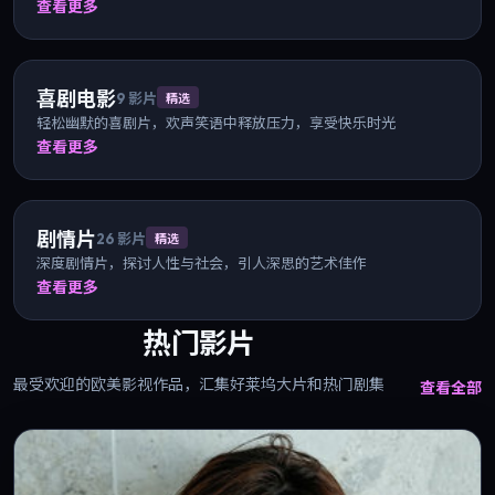
查看更多
喜剧电影
9
影片
精选
轻松幽默的喜剧片，欢声笑语中释放压力，享受快乐时光
查看更多
剧情片
26
影片
精选
深度剧情片，探讨人性与社会，引人深思的艺术佳作
查看更多
热门影片
最受欢迎的欧美影视作品，汇集好莱坞大片和热门剧集
查看全部