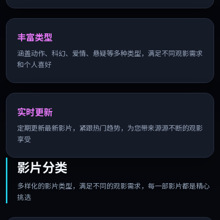
丰富类型
涵盖动作、科幻、爱情、悬疑等多种类型，满足不同观影需求
和个人喜好
实时更新
定期更新最新影片，紧跟热门趋势，为您带来源源不断的观影
享受
影片分类
多样化的影片类型，满足不同的观影需求，每一部影片都是精心
挑选