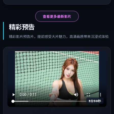
查看更多最新影片
精彩预告
精彩影片预告片，提前感受大片魅力，高清画质带来沉浸式体验
5分30秒