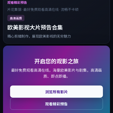
观看精彩预告
片花集锦 · 最好免费观看高清在线 · 流畅不卡顿
高清画质
欧美影视大片预告合集
精心剪辑制作，展现欧美影视的无穷魅力
开启您的观影之旅
最好免费观看高清在线，海量欧美影片与剧集，高清画
质、即点即播。
浏览所有影片
观看精彩预告