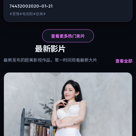
7443
200
2020-01-21
#爱情#电视剧#欧美#
查看更多热门影片
最新影片
最新发布的欧美影视作品，第一时间观看最新大片
查看全部