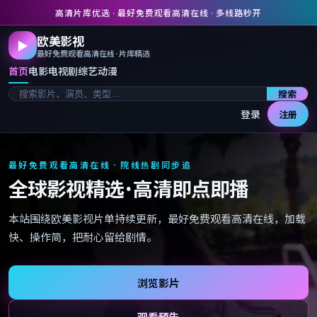
高清片库优选 · 最好免费观看高清在线 · 多线路秒开
欧美影视
▶
最好免费观看高清在线 · 片库精选
首页
电影
电视剧
综艺
动漫
搜索
登录
注册
最好免费观看高清在线 · 院线热剧同步追
全球影视精选 · 高清即点即播
本站围绕欧美影视片单持续更新，最好免费观看高清在线，加载
快、操作简，把耐心留给剧情。
浏览影片