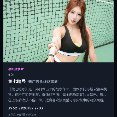
最新战争片
4 张
第七暗号
·
无广告多线路高清
《第七暗号》是一部日本出品的战争作品，由保罗·托马斯·安德森执
导，役所广司等主演。群像戏丰满，每个配角都有独立弧光。影片
在上映后收获不俗口碑，适合喜欢该类型与写实叙事的观众观看。
3962
179
2015-12-03
#战争#动漫#欧美#