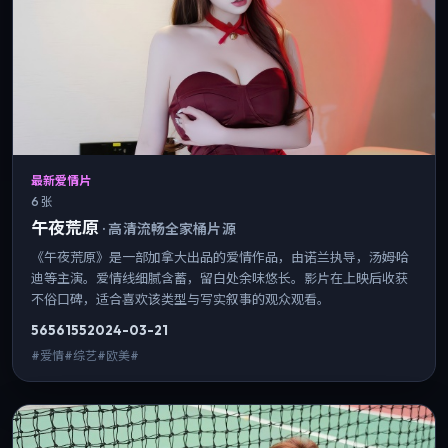
最新爱情片
6 张
午夜荒原
·
高清流畅全家桶片源
《午夜荒原》是一部加拿大出品的爱情作品，由诺兰执导，汤姆·哈
迪等主演。爱情线细腻含蓄，留白处余味悠长。影片在上映后收获
不俗口碑，适合喜欢该类型与写实叙事的观众观看。
5656
155
2024-03-21
#爱情#综艺#欧美#